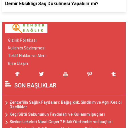
Demir Eksikliği Saç Dökülmesi Yapabilir mi?
Gizlilik Politikası
Kullanıcı Sözleşmesi
Teklif Hakları ve Alıntı
Bize Ulaşın
SON BAŞLIKLAR
Zencefilin Sağlık Faydaları: Bağışıklık, Sindirim ve Ağrı Kesici
Özellikler
Keçi Sütü Sabununun Faydaları ve Kullanım İpuçları
Sivilce Lekeleri Nasıl Geçer? Etkili Yöntemler ve İpuçları