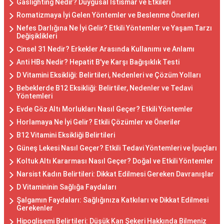
Gaslighting Nedir? Duygusal İstismar ve Etkileri
Romatizmaya İyi Gelen Yöntemler ve Beslenme Önerileri
Nefes Darlığına Ne İyi Gelir? Etkili Yöntemler ve Yaşam Tarzı
Değişiklikleri
Cinsel 31 Nedir? Erkekler Arasında Kullanımı ve Anlamı
Anti HBs Nedir? Hepatit B'ye Karşı Bağışıklık Testi
D Vitamini Eksikliği: Belirtileri, Nedenleri ve Çözüm Yolları
Bebeklerde B12 Eksikliği: Belirtiler, Nedenler ve Tedavi
Yöntemleri
Evde Göz Altı Morlukları Nasıl Geçer? Etkili Yöntemler
Horlamaya Ne İyi Gelir? Etkili Çözümler ve Öneriler
B12 Vitamini Eksikliği Belirtileri
Güneş Lekesi Nasıl Geçer? Etkili Tedavi Yöntemleri ve İpuçları
Koltuk Altı Kararması Nasıl Geçer? Doğal ve Etkili Yöntemler
Narsist Kadın Belirtileri: Dikkat Edilmesi Gereken Davranışlar
D Vitamininin Sağlığa Faydaları
Şalgamın Faydaları: Sağlığınıza Katkıları ve Dikkat Edilmesi
Gerekenler
Hipoglisemi Belirtileri: Düşük Kan Şekeri Hakkında Bilmeniz