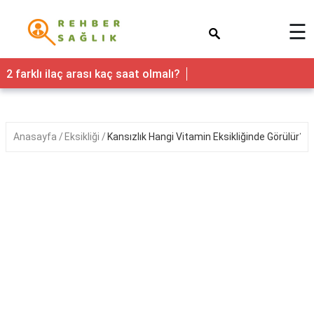
×
☰
Sağlık
2 farklı ilaç arası kaç saat olmalı?
Yaşam
Faydaları
Anasayfa
Eksikliği
Kansızlık Hangi Vitamin Eksikliğinde Görülür?
Nedir
Kadın
Hamilelik
&
Gebelik
Bebek
&
Çocuk
Erkek