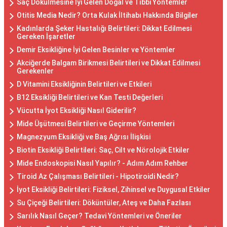
Saç Dökülmesine İyi Gelen Doğal ve Tıbbi Yöntemler
Otitis Media Nedir? Orta Kulak İltihabı Hakkında Bilgiler
Kadınlarda Şeker Hastalığı Belirtileri: Dikkat Edilmesi
Gereken İşaretler
Demir Eksikliğine İyi Gelen Besinler ve Yöntemler
Akciğerde Balgam Birikmesi Belirtileri ve Dikkat Edilmesi
Gerekenler
D Vitamini Eksikliğinin Belirtileri ve Etkileri
B12 Eksikliği Belirtileri ve Kan Testi Değerleri
Vücutta İyot Eksikliği Nasıl Giderilir?
Mide Üşütmesi Belirtileri ve Geçirme Yöntemleri
Magnezyum Eksikliği ve Baş Ağrısı İlişkisi
Biotin Eksikliği Belirtileri: Saç, Cilt ve Nörolojik Etkiler
Mide Endoskopisi Nasıl Yapılır? - Adım Adım Rehber
Tiroid Az Çalışması Belirtileri - Hipotiroidi Nedir?
İyot Eksikliği Belirtileri: Fiziksel, Zihinsel ve Duygusal Etkiler
Su Çiçeği Belirtileri: Döküntüler, Ateş ve Daha Fazlası
Sarılık Nasıl Geçer? Tedavi Yöntemleri ve Öneriler