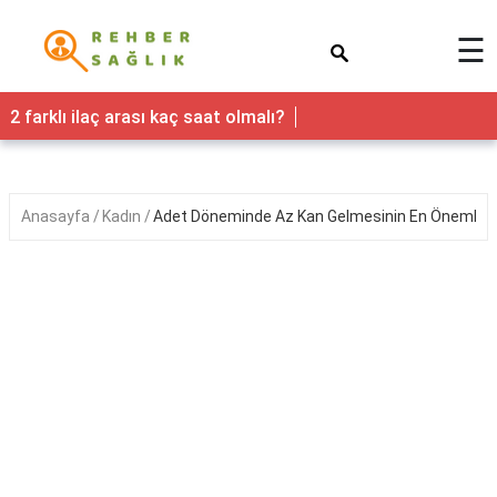
×
☰
Sağlık
2 farklı ilaç arası kaç saat olmalı?
Yaşam
Faydaları
Anasayfa
Kadın
Adet Döneminde Az Kan Gelmesinin En Önemli Ned
Nedir
Kadın
Hamilelik
&
Gebelik
Bebek
&
Çocuk
Erkek