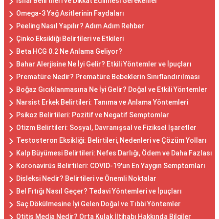
İshal Belirtileri ve Dikkat Edilmesi Gerekenler
Omega-3 Yağ Asitlerinin Faydaları
Peeling Nasıl Yapılır? Adım Adım Rehber
Çinko Eksikliği Belirtileri ve Etkileri
Beta HCG 0.2 Ne Anlama Geliyor?
Bahar Alerjisine Ne İyi Gelir? Etkili Yöntemler ve İpuçları
Prematüre Nedir? Prematüre Bebeklerin Sınıflandırılması
Boğaz Gıcıklanmasına Ne İyi Gelir? Doğal ve Etkili Yöntemler
Narsist Erkek Belirtileri: Tanıma ve Anlama Yöntemleri
Psikoz Belirtileri: Pozitif ve Negatif Semptomlar
Otizm Belirtileri: Sosyal, Davranışsal ve Fiziksel İşaretler
Testosteron Eksikliği: Belirtileri, Nedenleri ve Çözüm Yolları
Kalp Büyümesi Belirtileri: Nefes Darlığı, Ödem ve Daha Fazlası
Koronavirüs Belirtileri: COVID-19'un En Yaygın Semptomları
Disleksi Nedir? Belirtileri ve Önemli Noktalar
Bel Fıtığı Nasıl Geçer? Tedavi Yöntemleri ve İpuçları
Saç Dökülmesine İyi Gelen Doğal ve Tıbbi Yöntemler
Otitis Media Nedir? Orta Kulak İltihabı Hakkında Bilgiler