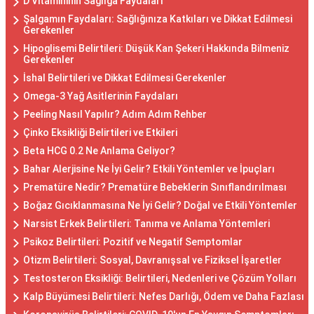
D Vitamininin Sağlığa Faydaları
Şalgamın Faydaları: Sağlığınıza Katkıları ve Dikkat Edilmesi
Gerekenler
Hipoglisemi Belirtileri: Düşük Kan Şekeri Hakkında Bilmeniz
Gerekenler
İshal Belirtileri ve Dikkat Edilmesi Gerekenler
Omega-3 Yağ Asitlerinin Faydaları
Peeling Nasıl Yapılır? Adım Adım Rehber
Çinko Eksikliği Belirtileri ve Etkileri
Beta HCG 0.2 Ne Anlama Geliyor?
Bahar Alerjisine Ne İyi Gelir? Etkili Yöntemler ve İpuçları
Prematüre Nedir? Prematüre Bebeklerin Sınıflandırılması
Boğaz Gıcıklanmasına Ne İyi Gelir? Doğal ve Etkili Yöntemler
Narsist Erkek Belirtileri: Tanıma ve Anlama Yöntemleri
Psikoz Belirtileri: Pozitif ve Negatif Semptomlar
Otizm Belirtileri: Sosyal, Davranışsal ve Fiziksel İşaretler
Testosteron Eksikliği: Belirtileri, Nedenleri ve Çözüm Yolları
Kalp Büyümesi Belirtileri: Nefes Darlığı, Ödem ve Daha Fazlası