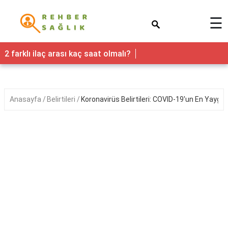
×
☰
Sağlık
2 farklı ilaç arası kaç saat olmalı?
Yaşam
Faydaları
Anasayfa
Belirtileri
Koronavirüs Belirtileri: COVID-19'un En Yayg
Nedir
Kadın
Hamilelik
&
Gebelik
Bebek
&
Çocuk
Erkek