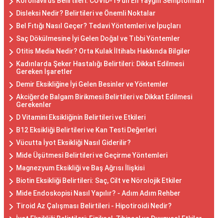
Koronavirüs Belirtileri: COVID-19'un En Yaygın Semptomları
Disleksi Nedir? Belirtileri ve Önemli Noktalar
Bel Fıtığı Nasıl Geçer? Tedavi Yöntemleri ve İpuçları
Saç Dökülmesine İyi Gelen Doğal ve Tıbbi Yöntemler
Otitis Media Nedir? Orta Kulak İltihabı Hakkında Bilgiler
Kadınlarda Şeker Hastalığı Belirtileri: Dikkat Edilmesi
Gereken İşaretler
Demir Eksikliğine İyi Gelen Besinler ve Yöntemler
Akciğerde Balgam Birikmesi Belirtileri ve Dikkat Edilmesi
Gerekenler
D Vitamini Eksikliğinin Belirtileri ve Etkileri
B12 Eksikliği Belirtileri ve Kan Testi Değerleri
Vücutta İyot Eksikliği Nasıl Giderilir?
Mide Üşütmesi Belirtileri ve Geçirme Yöntemleri
Magnezyum Eksikliği ve Baş Ağrısı İlişkisi
Biotin Eksikliği Belirtileri: Saç, Cilt ve Nörolojik Etkiler
Mide Endoskopisi Nasıl Yapılır? - Adım Adım Rehber
Tiroid Az Çalışması Belirtileri - Hipotiroidi Nedir?