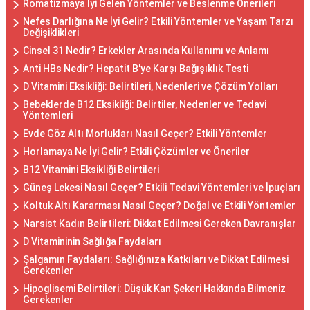
Romatizmaya İyi Gelen Yöntemler ve Beslenme Önerileri
Nefes Darlığına Ne İyi Gelir? Etkili Yöntemler ve Yaşam Tarzı
Değişiklikleri
Cinsel 31 Nedir? Erkekler Arasında Kullanımı ve Anlamı
Anti HBs Nedir? Hepatit B'ye Karşı Bağışıklık Testi
D Vitamini Eksikliği: Belirtileri, Nedenleri ve Çözüm Yolları
Bebeklerde B12 Eksikliği: Belirtiler, Nedenler ve Tedavi
Yöntemleri
Evde Göz Altı Morlukları Nasıl Geçer? Etkili Yöntemler
Horlamaya Ne İyi Gelir? Etkili Çözümler ve Öneriler
B12 Vitamini Eksikliği Belirtileri
Güneş Lekesi Nasıl Geçer? Etkili Tedavi Yöntemleri ve İpuçları
Koltuk Altı Kararması Nasıl Geçer? Doğal ve Etkili Yöntemler
Narsist Kadın Belirtileri: Dikkat Edilmesi Gereken Davranışlar
D Vitamininin Sağlığa Faydaları
Şalgamın Faydaları: Sağlığınıza Katkıları ve Dikkat Edilmesi
Gerekenler
Hipoglisemi Belirtileri: Düşük Kan Şekeri Hakkında Bilmeniz
Gerekenler