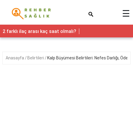
×
☰
Sağlık
2 farklı ilaç arası kaç saat olmalı?
Yaşam
Faydaları
Anasayfa
Belirtileri
Kalp Büyümesi Belirtileri: Nefes Darlığı, Ödem
Nedir
Kadın
Hamilelik
&
Gebelik
Bebek
&
Çocuk
Erkek