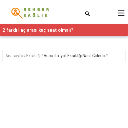
×
☰
Sağlık
2 farklı ilaç arası kaç saat olmalı?
Yaşam
Faydaları
Anasayfa
Eksikliği
Vücutta İyot Eksikliği Nasıl Giderilir?
Nedir
Kadın
Hamilelik
&
Gebelik
Bebek
&
Çocuk
Erkek