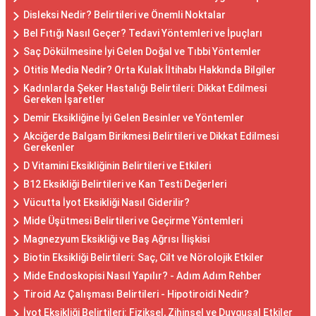
Disleksi Nedir? Belirtileri ve Önemli Noktalar
Bel Fıtığı Nasıl Geçer? Tedavi Yöntemleri ve İpuçları
Saç Dökülmesine İyi Gelen Doğal ve Tıbbi Yöntemler
Otitis Media Nedir? Orta Kulak İltihabı Hakkında Bilgiler
Kadınlarda Şeker Hastalığı Belirtileri: Dikkat Edilmesi
Gereken İşaretler
Demir Eksikliğine İyi Gelen Besinler ve Yöntemler
Akciğerde Balgam Birikmesi Belirtileri ve Dikkat Edilmesi
Gerekenler
D Vitamini Eksikliğinin Belirtileri ve Etkileri
B12 Eksikliği Belirtileri ve Kan Testi Değerleri
Vücutta İyot Eksikliği Nasıl Giderilir?
Mide Üşütmesi Belirtileri ve Geçirme Yöntemleri
Magnezyum Eksikliği ve Baş Ağrısı İlişkisi
Biotin Eksikliği Belirtileri: Saç, Cilt ve Nörolojik Etkiler
Mide Endoskopisi Nasıl Yapılır? - Adım Adım Rehber
Tiroid Az Çalışması Belirtileri - Hipotiroidi Nedir?
İyot Eksikliği Belirtileri: Fiziksel, Zihinsel ve Duygusal Etkiler