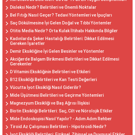
Disleksi Nedir? Belirtileri ve Önemli Noktalar
Bel Fıtığı Nasıl Geçer? Tedavi Yöntemleri ve İpuçları
Saç Dökülmesine İyi Gelen Doğal ve Tıbbi Yöntemler
Otitis Media Nedir? Orta Kulak İltihabı Hakkında Bilgiler
Kadınlarda Şeker Hastalığı Belirtileri: Dikkat Edilmesi
Gereken İşaretler
Demir Eksikliğine İyi Gelen Besinler ve Yöntemler
Akciğerde Balgam Birikmesi Belirtileri ve Dikkat Edilmesi
Gerekenler
D Vitamini Eksikliğinin Belirtileri ve Etkileri
B12 Eksikliği Belirtileri ve Kan Testi Değerleri
Vücutta İyot Eksikliği Nasıl Giderilir?
Mide Üşütmesi Belirtileri ve Geçirme Yöntemleri
Magnezyum Eksikliği ve Baş Ağrısı İlişkisi
Biotin Eksikliği Belirtileri: Saç, Cilt ve Nörolojik Etkiler
Mide Endoskopisi Nasıl Yapılır? - Adım Adım Rehber
Tiroid Az Çalışması Belirtileri - Hipotiroidi Nedir?
İyot Eksikliği Belirtileri: Fiziksel, Zihinsel ve Duygusal Etkiler