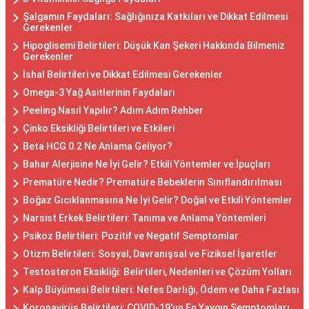
Şalgamın Faydaları: Sağlığınıza Katkıları ve Dikkat Edilmesi
Gerekenler
Hipoglisemi Belirtileri: Düşük Kan Şekeri Hakkında Bilmeniz
Gerekenler
İshal Belirtileri ve Dikkat Edilmesi Gerekenler
Omega-3 Yağ Asitlerinin Faydaları
Peeling Nasıl Yapılır? Adım Adım Rehber
Çinko Eksikliği Belirtileri ve Etkileri
Beta HCG 0.2 Ne Anlama Geliyor?
Bahar Alerjisine Ne İyi Gelir? Etkili Yöntemler ve İpuçları
Prematüre Nedir? Prematüre Bebeklerin Sınıflandırılması
Boğaz Gıcıklanmasına Ne İyi Gelir? Doğal ve Etkili Yöntemler
Narsist Erkek Belirtileri: Tanıma ve Anlama Yöntemleri
Psikoz Belirtileri: Pozitif ve Negatif Semptomlar
Otizm Belirtileri: Sosyal, Davranışsal ve Fiziksel İşaretler
Testosteron Eksikliği: Belirtileri, Nedenleri ve Çözüm Yolları
Kalp Büyümesi Belirtileri: Nefes Darlığı, Ödem ve Daha Fazlası
Koronavirüs Belirtileri: COVID-19'un En Yaygın Semptomları