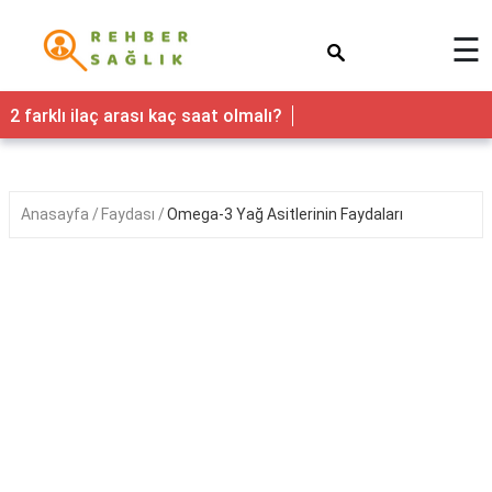
×
☰
Sağlık
2 farklı ilaç arası kaç saat olmalı?
Yaşam
Faydaları
Anasayfa
Faydası
Omega-3 Yağ Asitlerinin Faydaları
Nedir
Kadın
Hamilelik
&
Gebelik
Bebek
&
Çocuk
Erkek