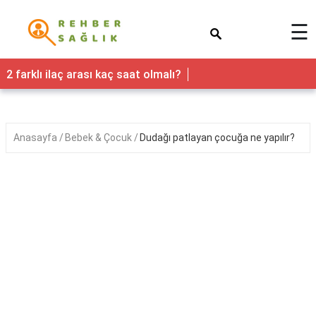
×
☰
Sağlık
2 farklı ilaç arası kaç saat olmalı?
Yaşam
Faydaları
Anasayfa
Bebek & Çocuk
Dudağı patlayan çocuğa ne yapılır?
Nedir
Kadın
Hamilelik
&
Gebelik
Bebek
&
Çocuk
Erkek