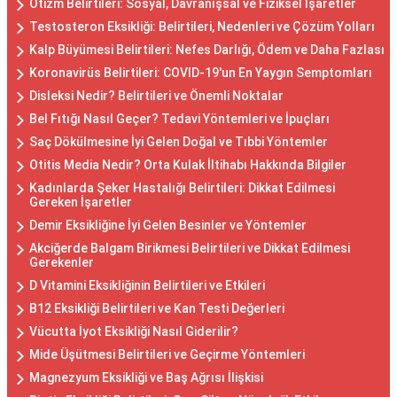
Otizm Belirtileri: Sosyal, Davranışsal ve Fiziksel İşaretler
Testosteron Eksikliği: Belirtileri, Nedenleri ve Çözüm Yolları
Kalp Büyümesi Belirtileri: Nefes Darlığı, Ödem ve Daha Fazlası
Koronavirüs Belirtileri: COVID-19'un En Yaygın Semptomları
Disleksi Nedir? Belirtileri ve Önemli Noktalar
Bel Fıtığı Nasıl Geçer? Tedavi Yöntemleri ve İpuçları
Saç Dökülmesine İyi Gelen Doğal ve Tıbbi Yöntemler
Otitis Media Nedir? Orta Kulak İltihabı Hakkında Bilgiler
Kadınlarda Şeker Hastalığı Belirtileri: Dikkat Edilmesi
Gereken İşaretler
Demir Eksikliğine İyi Gelen Besinler ve Yöntemler
Akciğerde Balgam Birikmesi Belirtileri ve Dikkat Edilmesi
Gerekenler
D Vitamini Eksikliğinin Belirtileri ve Etkileri
B12 Eksikliği Belirtileri ve Kan Testi Değerleri
Vücutta İyot Eksikliği Nasıl Giderilir?
Mide Üşütmesi Belirtileri ve Geçirme Yöntemleri
Magnezyum Eksikliği ve Baş Ağrısı İlişkisi